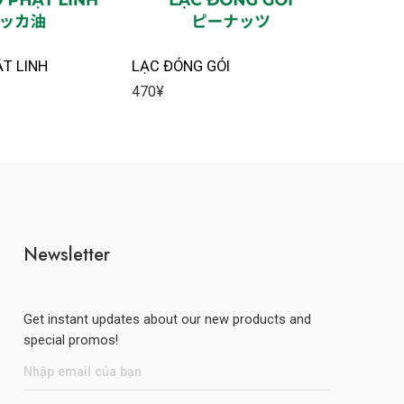
ẬT LINH
LẠC ĐÓNG GÓI
BÁNH T
470
¥
410
¥
Newsletter
Get instant updates about our new products and
special promos!