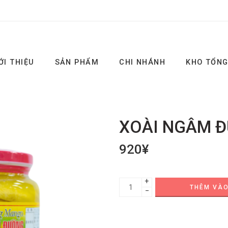
ỚI THIỆU
SẢN PHẨM
CHI NHÁNH
KHO TỔN
XOÀI NGÂM 
920
¥
+
THÊM VÀO
−