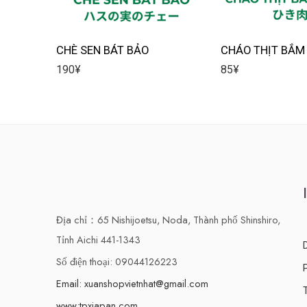
CHÈ SEN BÁT BẢO
CHÁO THỊT BẮM
190
¥
85
¥
Địa chỉ：65 Nishijoetsu, Noda, Thành phố Shinshiro,
Tỉnh Aichi 441-1343
Số điện thoại: 09044126223
Email: xuanshopvietnhat@gmail.com
www:tpxjapan.com