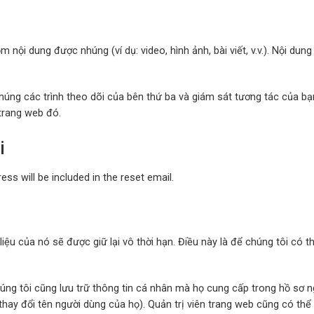
ồm nội dung được nhúng (ví dụ: video, hình ảnh, bài viết, v.v.). Nội
nhúng các trình theo dõi của bên thứ ba và giám sát tương tác của b
trang web đó.
i
ss will be included in the reset email.
 liệu của nó sẽ được giữ lại vô thời hạn. Điều này là để chúng tôi có 
chúng tôi cũng lưu trữ thông tin cá nhân mà họ cung cấp trong hồ sơ
thay đổi tên người dùng của họ). Quản trị viên trang web cũng có thể