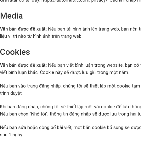
Gravatar có tại đây: https://automattic.com/privacy/. Sau khi chấp n
Media
Văn bản được đề xuất:
Nếu bạn tải hình ảnh lên trang web, bạn nên t
liệu vị trí nào từ hình ảnh trên trang web.
Cookies
Văn bản được đề xuất:
Nếu bạn viết bình luận trong website, bạn có
viết bình luận khác. Cookie này sẽ được lưu giữ trong một năm.
Nếu bạn vào trang đăng nhập, chúng tôi sẽ thiết lập một cookie tạm
trình duyệt.
Khi bạn đăng nhập, chúng tôi sẽ thiết lập một vài cookie để lưu thôn
Nếu bạn chọn “Nhớ tôi”, thông tin đăng nhập sẽ được lưu trong hai t
Nếu bạn sửa hoặc công bố bài viết, một bản cookie bổ sung sẽ được 
sau 1 ngày.