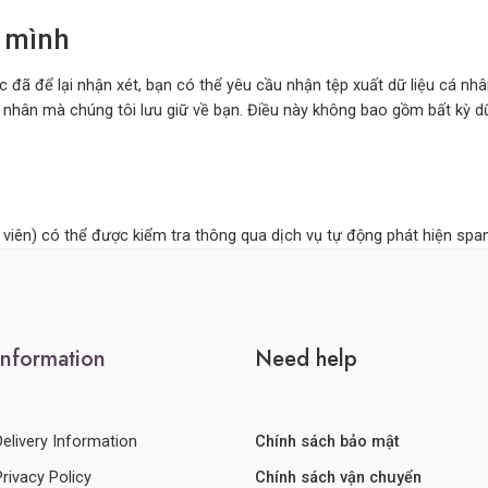
a mình
 đã để lại nhận xét, bạn có thể yêu cầu nhận tệp xuất dữ liệu cá nh
á nhân mà chúng tôi lưu giữ về bạn. Điều này không bao gồm bất kỳ d
 viên) có thể được kiểm tra thông qua dịch vụ tự động phát hiện spa
Information
Need help
Delivery Information
Chính sách bảo mật
Privacy Policy
Chính sách vận chuyển