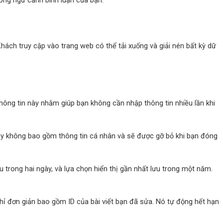
rong ngữ cảnh bình luận của bạn.
 Khách truy cập vào trang web có thể tải xuống và giải nén bất kỳ dữ
thông tin này nhằm giúp bạn không cần nhập thông tin nhiều lần khi
này không bao gồm thông tin cá nhân và sẽ được gỡ bỏ khi bạn đóng
u trong hai ngày, và lựa chọn hiển thị gần nhất lưu trong một năm.
hỉ đơn giản bao gồm ID của bài viết bạn đã sửa. Nó tự động hết hạn