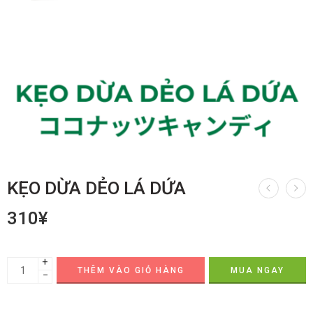
KẸO DỪA DẺO LÁ DỨA
310
¥
+
THÊM VÀO GIỎ HÀNG
MUA NGAY
−