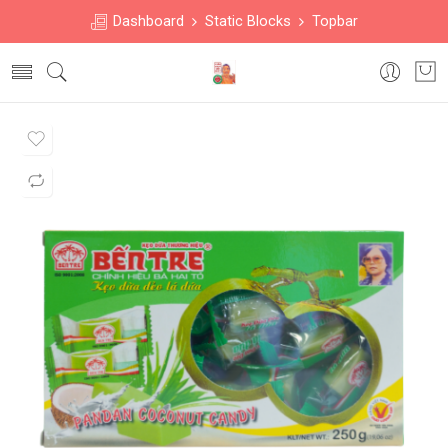
Dashboard
Static Blocks
Topbar