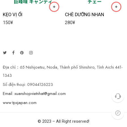
KẸO VỊ ỔI
CHÈ DƯỠNG NHAN
150
¥
280
¥
Địa chỉ：65 Nishijoetsu, Noda, Thành phố Shinshiro, Tỉnh Aichi 441-
1343
Số điện thoại: 09044126223
Email: xuanshopvietnhat@gmail.com
www:tpxjapan.com
© 2023 – All Right reserved!