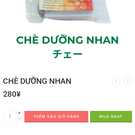
CHÈ DƯỠNG NHAN
280
¥
+
THÊM VÀO GIỎ HÀNG
MUA NGAY
−