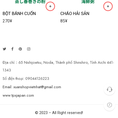
BỘT BÁNH CUỐN
CHÁO HẢI SẢN
270
¥
85
¥
Địa chỉ：65 Nishijoetsu, Noda, Thành phố Shinshiro, Tỉnh Aichi 441-
1343
Số điện thoại: 09044126223
Email: xuanshopvietnhat@gmail.com
www:tpxjapan.com
© 2023 – All Right reserved!