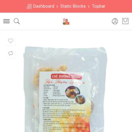
Dashboard
Static Blocks
Topbar