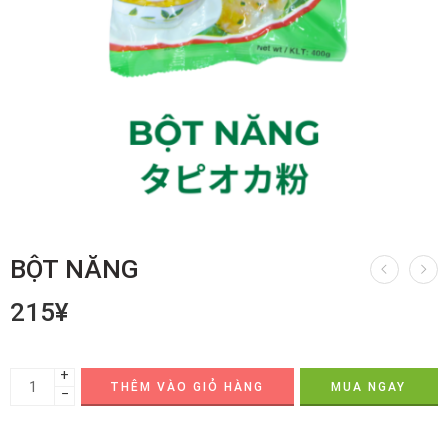
BỘT NĂNG
215
¥
+
THÊM VÀO GIỎ HÀNG
MUA NGAY
−