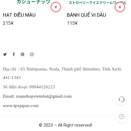
HẠT ĐIỀU MÀU
BÁNH QUẾ VỊ DÂU
215
¥
115
¥
Địa chỉ：65 Nishijoetsu, Noda, Thành phố Shinshiro, Tỉnh Aichi
441-1343
Số điện thoại: 09044126223
Email: xuanshopvietnhat@gmail.com
www:tpxjapan.com
© 2023 – All Right reserved!