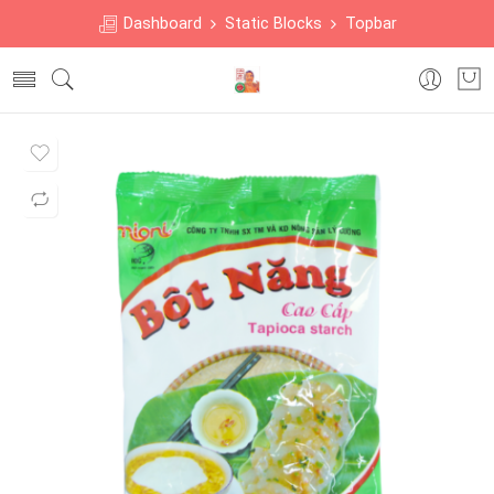
Dashboard
Static Blocks
Topbar