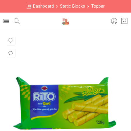
Dashboard
Static Blocks
Topbar