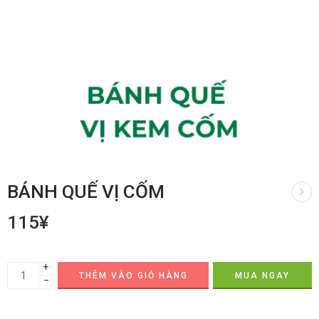
BÁNH QUẾ VỊ CỐM
115
¥
+
THÊM VÀO GIỎ HÀNG
MUA NGAY
−