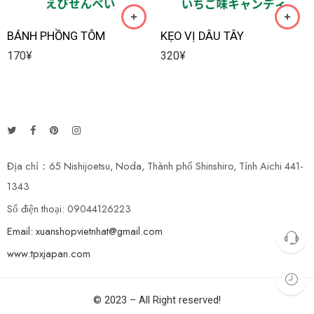
BÁNH PHỒNG TÔM
KẸO VỊ DÂU TÂY
170
¥
320
¥
Địa chỉ：65 Nishijoetsu, Noda, Thành phố Shinshiro, Tỉnh Aichi 441-
1343
Số điện thoại: 09044126223
Email: xuanshopvietnhat@gmail.com
www:tpxjapan.com
© 2023 – All Right reserved!