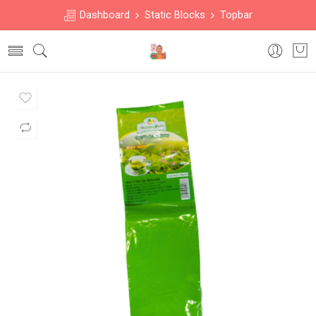
Dashboard
Static Blocks
Topbar