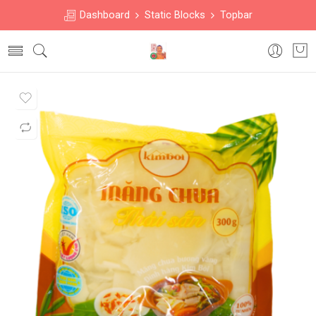
Dashboard
Static Blocks
Topbar