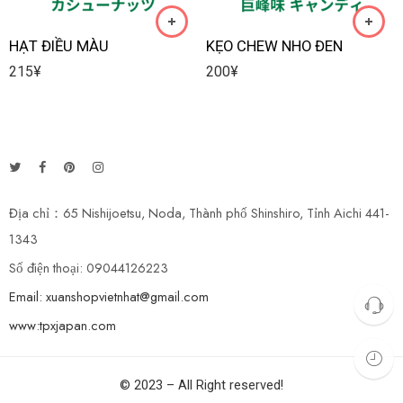
HẠT ĐIỀU MÀU
KẸO CHEW NHO ĐEN
215
¥
200
¥
Địa chỉ：65 Nishijoetsu, Noda, Thành phố Shinshiro, Tỉnh Aichi 441-
1343
Số điện thoại: 09044126223
Email: xuanshopvietnhat@gmail.com
www:tpxjapan.com
© 2023 – All Right reserved!