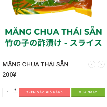
MĂNG CHUA THÁI SẴN
200
¥
+
THÊM VÀO GIỎ HÀNG
MUA NGAY
−