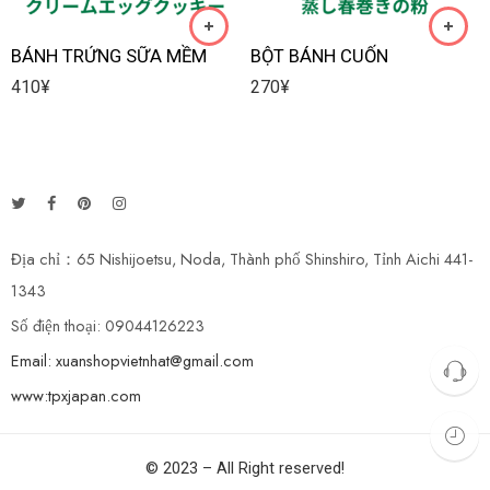
BÁNH TRỨNG SỮA MỀM
BỘT BÁNH CUỐN
410
¥
270
¥
Địa chỉ：65 Nishijoetsu, Noda, Thành phố Shinshiro, Tỉnh Aichi 441-
1343
Số điện thoại: 09044126223
Email: xuanshopvietnhat@gmail.com
www:tpxjapan.com
© 2023 – All Right reserved!