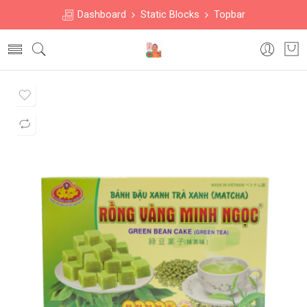
Dashboard
Static Blocks
Topbar