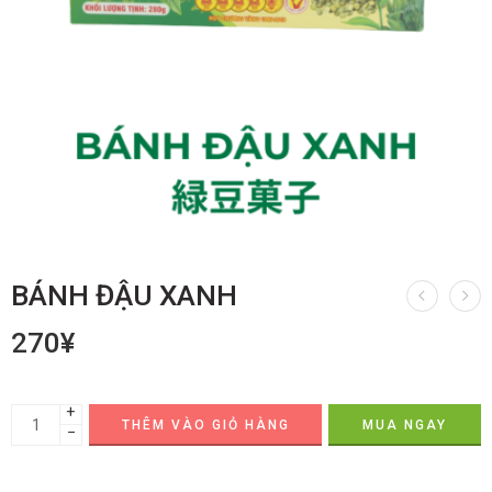
BÁNH ĐẬU XANH
270
¥
+
THÊM VÀO GIỎ HÀNG
MUA NGAY
−