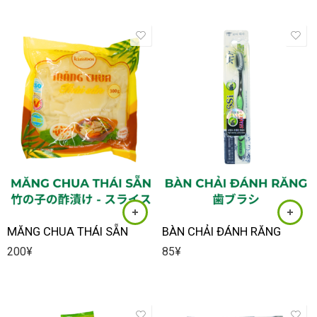
MĂNG CHUA THÁI SẴN
BÀN CHẢI ĐÁNH RĂNG
200
¥
85
¥