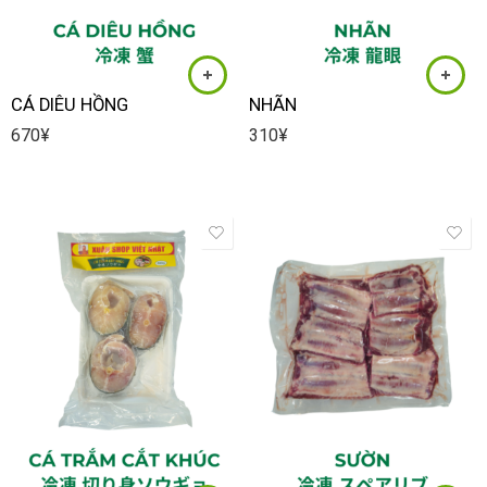
CÁ DIÊU HỒNG
NHÃN
670
¥
310
¥