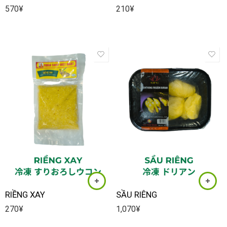
570
¥
210
¥
RIỀNG XAY
SẦU RIÊNG
270
¥
1,070
¥