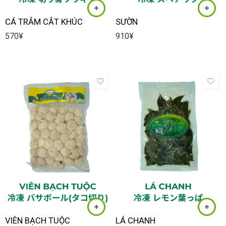
CÁ TRẮM CẮT KHÚC
SƯỜN
570
¥
910
¥
VIÊN BẠCH TUỘC
LÁ CHANH