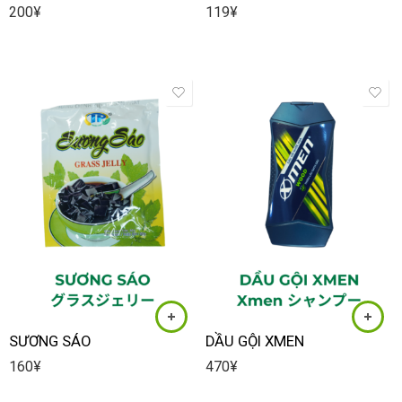
200
¥
119
¥
SƯƠNG SÁO
DẦU GỘI XMEN
160
¥
470
¥