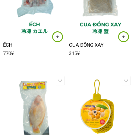
ẾCH
CUA ĐỒNG XAY
770
¥
315
¥