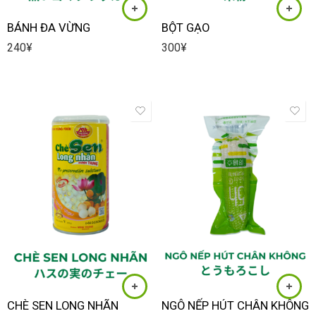
BÁNH ĐA VỪNG
BỘT GẠO
240
¥
300
¥
CHÈ SEN LONG NHÃN
NGÔ NẾP HÚT CHÂN KHÔNG