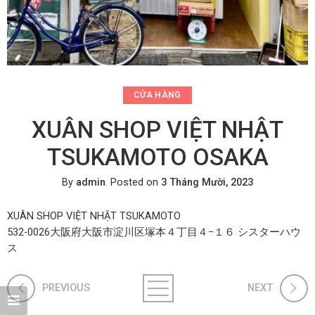
CỬA HÀNG
XUÂN SHOP VIỆT NHẬT
TSUKAMOTO OSAKA
By
admin
.
Posted on
3 Tháng Mười, 2023
XUÂN SHOP VIỆT NHẬT TSUKAMOTO
532-0026大阪府大阪市淀川区塚本４丁目４−１６ シスターハウ
ス
PREVIOUS
NEXT