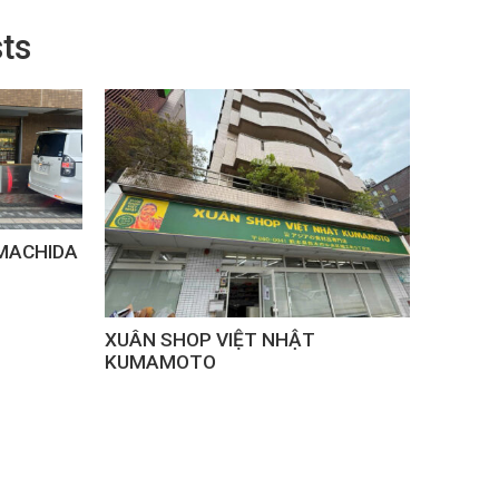
ts
MACHIDA
XUÂN 
XUÂN SHOP VIỆT NHẬT
KUMAMOTO