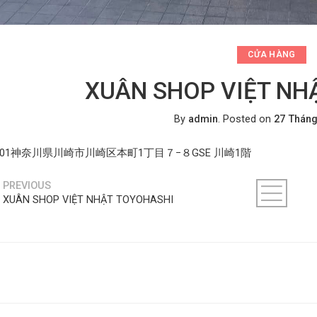
CỬA HÀNG
XUÂN SHOP VIỆT NH
By
admin
.
Posted on
27 Tháng
-0001神奈川県川崎市川崎区本町1丁目７−８GSE 川崎1階
PREVIOUS
XUÂN SHOP VIỆT NHẬT TOYOHASHI