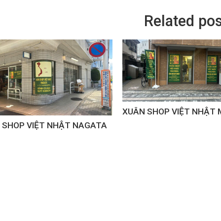
Related pos
XUÂN SHOP VIỆT NHẬT 
 SHOP VIỆT NHẬT NAGATA