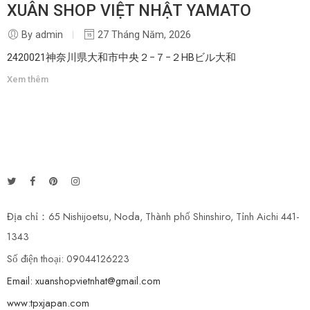
XUÂN SHOP VIỆT NHẬT YAMATO
By admin
27 Tháng Năm, 2026
2420021神奈川県大和市中央２−７−２HBビル大和
Xem thêm
Địa chỉ：65 Nishijoetsu, Noda, Thành phố Shinshiro, Tỉnh Aichi 441-
1343
Số điện thoại: 09044126223
Email: xuanshopvietnhat@gmail.com
www:tpxjapan.com