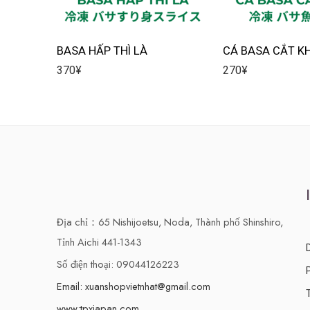
BASA HẤP THÌ LÀ
CÁ BASA CẮT K
370
¥
270
¥
Địa chỉ：65 Nishijoetsu, Noda, Thành phố Shinshiro,
Tỉnh Aichi 441-1343
Số điện thoại: 09044126223
Email: xuanshopvietnhat@gmail.com
www:tpxjapan.com