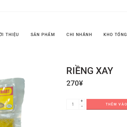
ỚI THIỆU
SẢN PHẨM
CHI NHÁNH
KHO TỔN
RIỀNG XAY
270
¥
+
THÊM VÀO
−