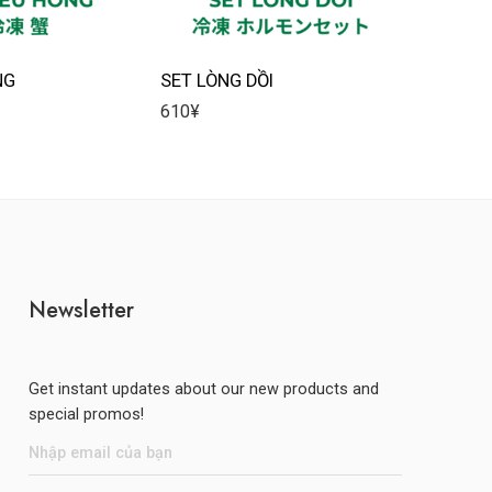
NG
SET LÒNG DỒI
VIÊN B
610
¥
570
¥
Newsletter
Get instant updates about our new products and
special promos!