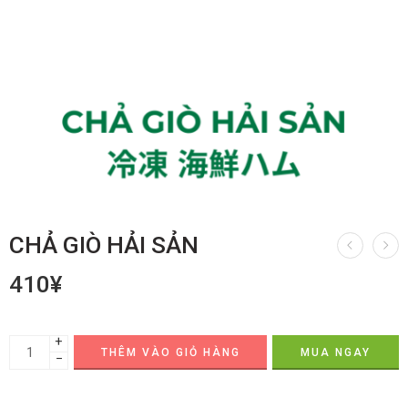
CHẢ GIÒ HẢI SẢN
410
¥
+
THÊM VÀO GIỎ HÀNG
MUA NGAY
−