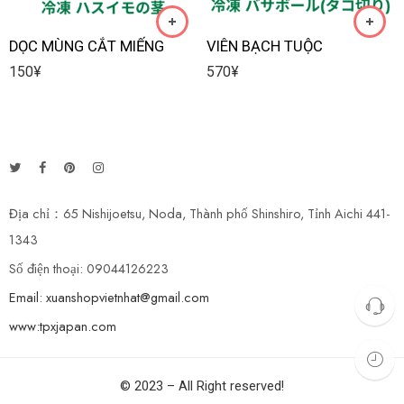
DỌC MÙNG CẮT MIẾNG
VIÊN BẠCH TUỘC
150
¥
570
¥
Địa chỉ：65 Nishijoetsu, Noda, Thành phố Shinshiro, Tỉnh Aichi 441-
1343
Số điện thoại: 09044126223
Email: xuanshopvietnhat@gmail.com
www:tpxjapan.com
© 2023 – All Right reserved!