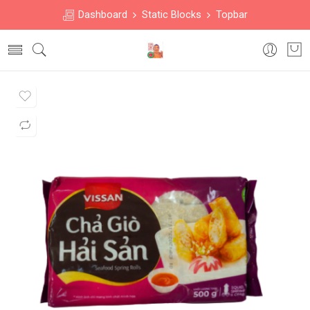
Dashboard
Static Blocks
Topbar