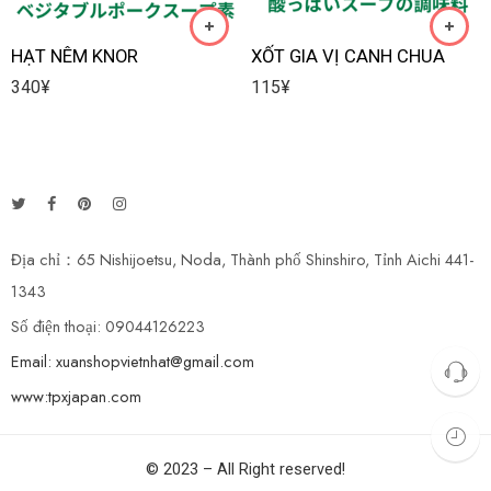
HẠT NÊM KNOR
XỐT GIA VỊ CANH CHUA
340
¥
115
¥
Địa chỉ：65 Nishijoetsu, Noda, Thành phố Shinshiro, Tỉnh Aichi 441-
1343
Số điện thoại: 09044126223
Email: xuanshopvietnhat@gmail.com
www:tpxjapan.com
© 2023 – All Right reserved!