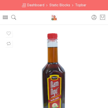
Dashboard
Static Blocks
Topbar