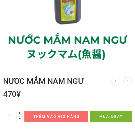
NƯƠC MẮM NAM NGƯ
470
¥
+
THÊM VÀO GIỎ HÀNG
MUA NGAY
−