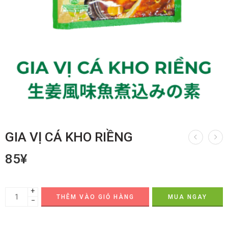
GIA VỊ CÁ KHO RIỀNG
85
¥
+
THÊM VÀO GIỎ HÀNG
MUA NGAY
−