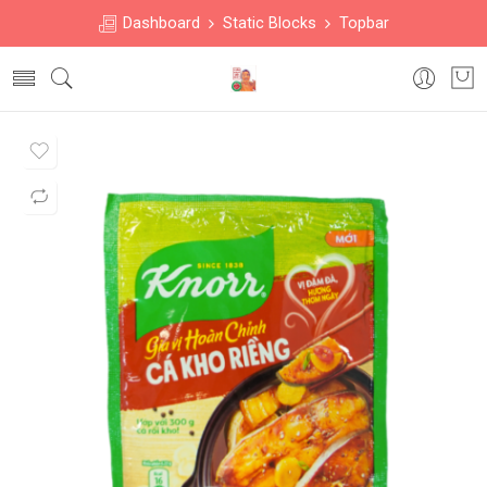
Dashboard
Static Blocks
Topbar