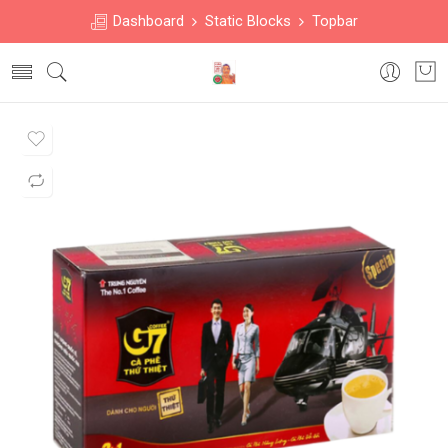
Dashboard
Static Blocks
Topbar