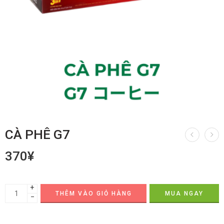
CÀ PHÊ G7
370
¥
+
THÊM VÀO GIỎ HÀNG
MUA NGAY
−