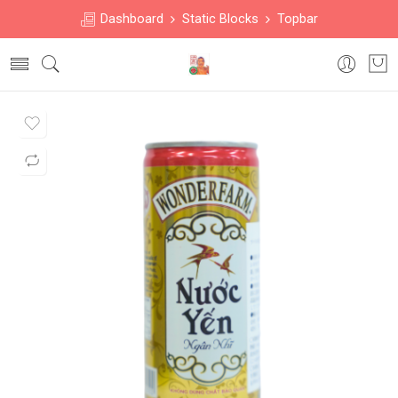
Dashboard
Static Blocks
Topbar