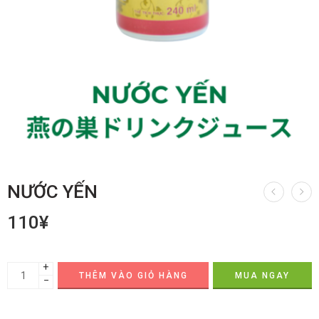
NƯỚC YẾN
110
¥
+
THÊM VÀO GIỎ HÀNG
MUA NGAY
−