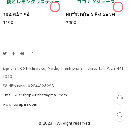
TRÀ ĐÀO SẢ
NƯỚC DỪA XIÊM XANH
119
¥
290
¥
Địa chỉ：65 Nishijoetsu, Noda, Thành phố Shinshiro, Tỉnh Aichi 441-
1343
Số điện thoại: 09044126223
Email: xuanshopvietnhat@gmail.com
www:tpxjapan.com
© 2023 – All Right reserved!