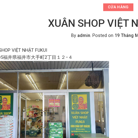
CỬA HÀNG
XUÂN SHOP VIỆT N
By
admin
.
Posted on
19 Tháng M
SHOP VIỆT NHẬT FUKUI
0005福井県福井市大手町2丁目１２−４