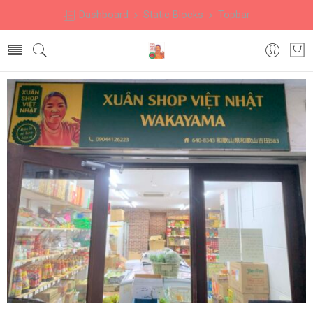
Dashboard
Static Blocks
Topbar