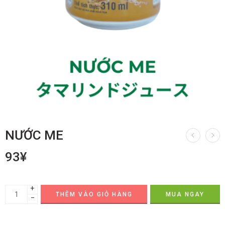
NƯỚC ME
93
¥
+
THÊM VÀO GIỎ HÀNG
MUA NGAY
−