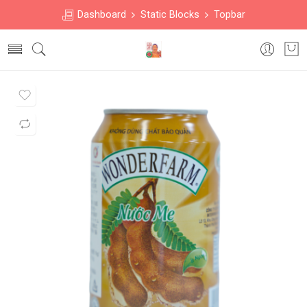
Dashboard
Static Blocks
Topbar