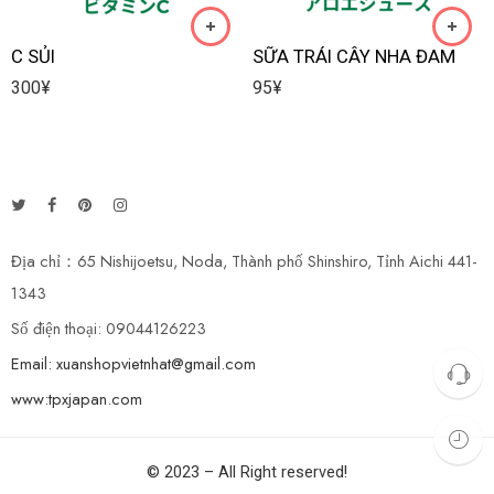
C SỦI
SỮA TRÁI CÂY NHA ĐAM
300
¥
95
¥
Địa chỉ：65 Nishijoetsu, Noda, Thành phố Shinshiro, Tỉnh Aichi 441-
1343
Số điện thoại: 09044126223
Email: xuanshopvietnhat@gmail.com
www:tpxjapan.com
© 2023 – All Right reserved!