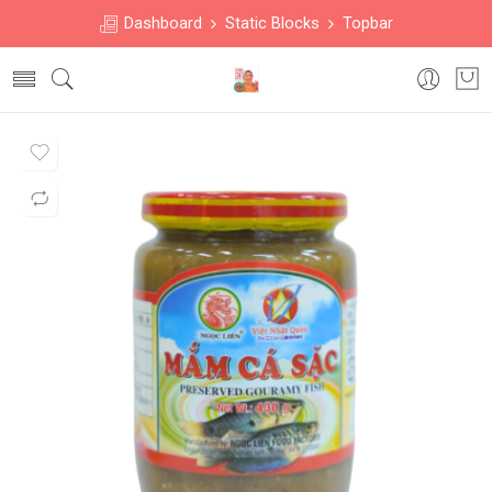
Dashboard
Static Blocks
Topbar