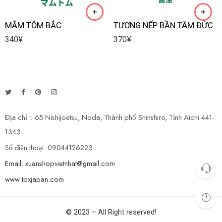
MẮM TÔM BẮC
TƯƠNG NẾP BẦN TÂM ĐỨC
340
¥
370
¥
Địa chỉ：65 Nishijoetsu, Noda, Thành phố Shinshiro, Tỉnh Aichi 441-
1343
Số điện thoại: 09044126223
Email: xuanshopvietnhat@gmail.com
www:tpxjapan.com
© 2023 – All Right reserved!