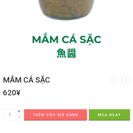
MẮM CÁ SẶC
620
¥
+
THÊM VÀO GIỎ HÀNG
MUA NGAY
−