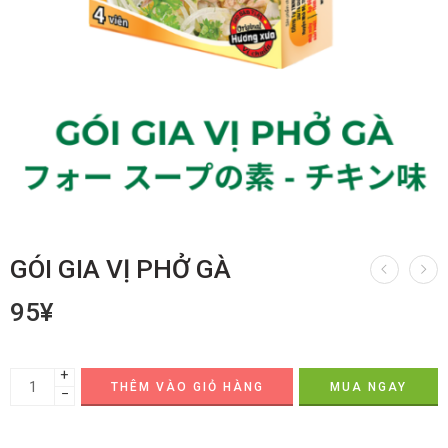
GÓI GIA VỊ PHỞ GÀ
95
¥
+
THÊM VÀO GIỎ HÀNG
MUA NGAY
−