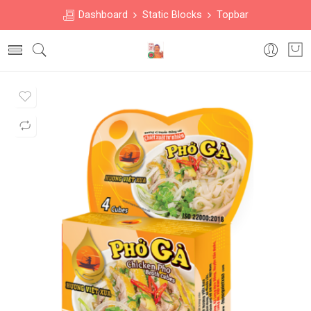
Dashboard
Static Blocks
Topbar