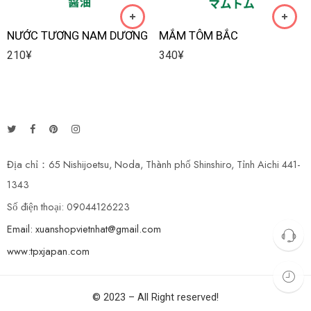
NƯỚC TƯƠNG NAM DƯƠNG
MẮM TÔM BẮC
210
¥
340
¥
Địa chỉ：65 Nishijoetsu, Noda, Thành phố Shinshiro, Tỉnh Aichi 441-
1343
Số điện thoại: 09044126223
Email: xuanshopvietnhat@gmail.com
www:tpxjapan.com
© 2023 – All Right reserved!