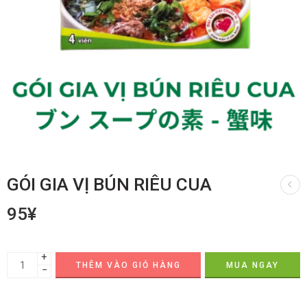
GÓI GIA VỊ BÚN RIÊU CUA
95
¥
+
THÊM VÀO GIỎ HÀNG
MUA NGAY
−