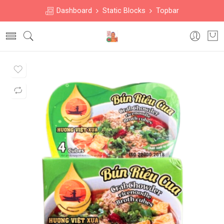
Dashboard
Static Blocks
Topbar