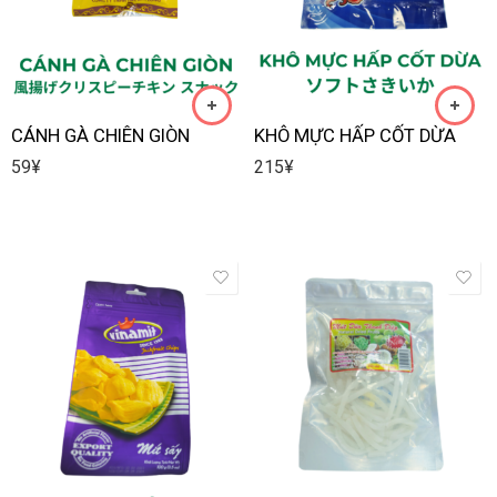
CÁNH GÀ CHIÊN GIÒN
KHÔ MỰC HẤP CỐT DỪA
59
¥
215
¥