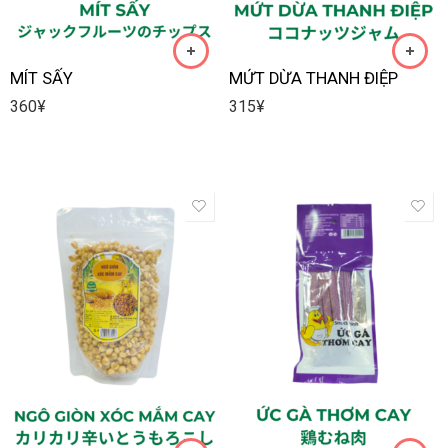
MÍT SẤY
MỨT DỪA THANH ĐIỆP
360
¥
315
¥