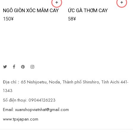
NGÔ GIÒN XÓC MẮM CAY
ỨC GÀ THƠM CAY
150
¥
58
¥
Địa chỉ：65 Nishijoetsu, Noda, Thành phố Shinshiro, Tỉnh Aichi 441-
1343
Số điện thoại: 09044126223
Email: xuanshopvietnhat@gmail.com
www:tpxjapan.com