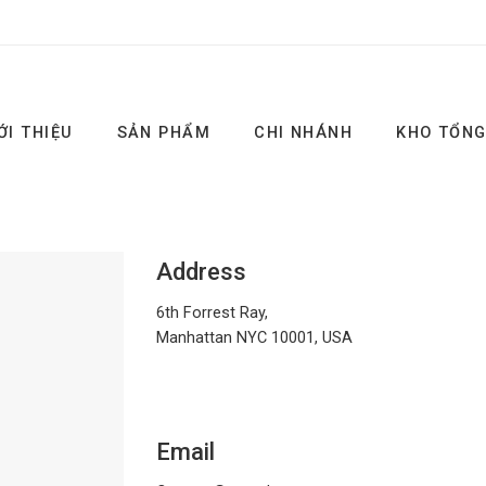
ỚI THIỆU
SẢN PHẨM
CHI NHÁNH
KHO TỔN
Address
6th Forrest Ray,
Manhattan NYC 10001, USA
Email