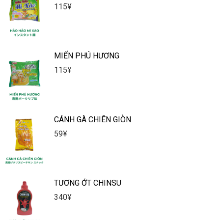
115
¥
MIẾN PHÚ HƯƠNG
115
¥
CÁNH GÀ CHIÊN GIÒN
59
¥
TƯƠNG ỚT CHINSU
340
¥