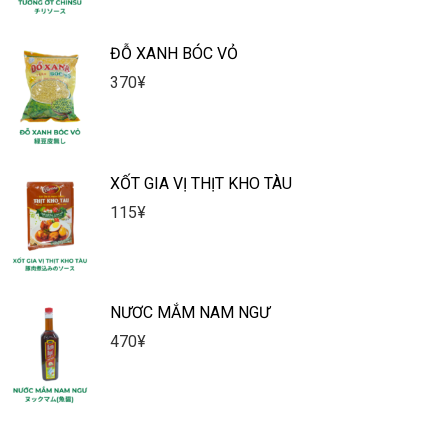
ĐỖ XANH BÓC VỎ
370
¥
XỐT GIA VỊ THỊT KHO TÀU
115
¥
NƯƠC MẮM NAM NGƯ
470
¥