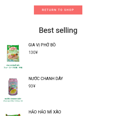
RETURN TO SHOP
Best selling
GIA VỊ PHỞ BÒ
130
¥
NƯỚC CHANH DÂY
93
¥
HẢO HẢO MÌ XÀO