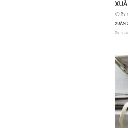
XUÂ
By 
XUÂN
Xem th