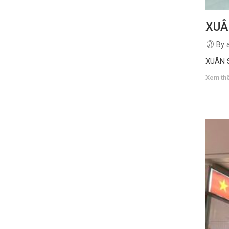
XUÂ
By 
XUÂN
Xem th