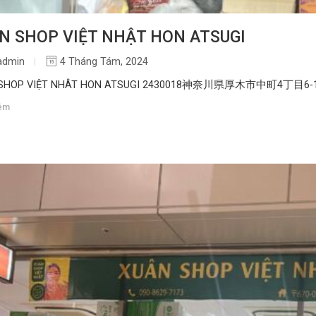
N SHOP VIỆT NHẬT HON ATSUGI
admin
4 Tháng Tám, 2024
 SHOP VIỆT NHÂT HON ATSUGI 2430018神奈川県厚木市中町4丁目6-1
êm