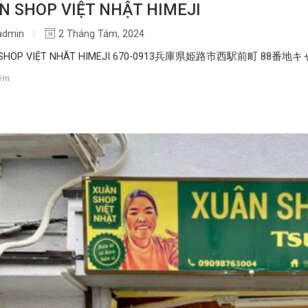
N SHOP VIỆT NHẬT HIMEJI
admin
2 Tháng Tám, 2024
 SHOP VIỆT NHÂT HIMEJI 670-0913兵庫県姫路市西駅前町 88
êm