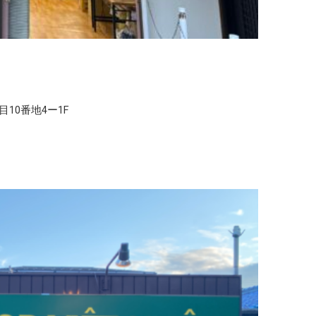
１丁目10番地4ー1F