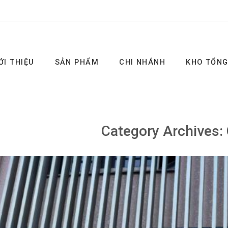
ỚI THIỆU
SẢN PHẨM
CHI NHÁNH
KHO TỔN
Category Archives: