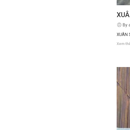
XUÂ
By 
XUÂN
Xem th