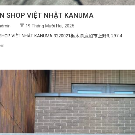
N SHOP VIỆT NHẬT KANUMA
admin
19 Tháng Mười Hai, 2025
 SHOP VIỆT NHẬT KANUMA 3220021栃木県鹿沼市上野町297-4
êm