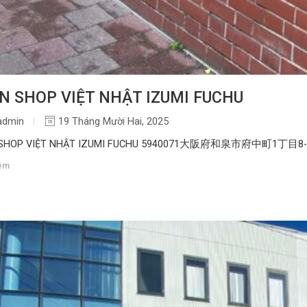
N SHOP VIỆT NHẬT IZUMI FUCHU
admin
19 Tháng Mười Hai, 2025
 SHOP VIỆT NHẬT IZUMI FUCHU 5940071大阪府和泉市府中町1丁目8-
êm